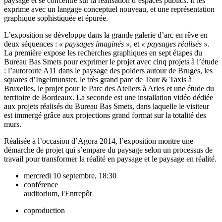
paysage et se concentre sur la réalisation d’espaces publics. Il les
exprime avec un langage conceptuel nouveau, et une représentation
graphique sophistiquée et épurée.
L’exposition se développe dans la grande galerie d’arc en rêve en
deux séquences :
« paysages
imaginés »
, et
« paysages
réalisés »
.
La première expose les recherches graphiques en sept étapes du
Bureau Bas Smets pour exprimer le projet avec cinq projets à l’
étude
:
l’autoroute A11 dans le paysage des polders autour de Bruges, les
squares d’Ingelmunster, le très grand parc de Tour & Taxis à
Bruxelles, le projet pour le Parc des Ateliers à Arles et une étude du
territoire de Bordeaux. La seconde est une installation vidéo dédiée
aux projets réalisés du Bureau Bas Smets, dans laquelle le visiteur
est immergé grâce aux projections grand format sur la totalité des
murs.
Réalisée à l’occasion d’Agora 2014, l’exposition montre une
démarche de projet qui s’empare du paysage selon un processus de
travail pour transformer la réalité en paysage et le paysage en réalité.
mercredi 10 septembre, 18:30
conférence
auditorium, l'Entrepôt
coproduction