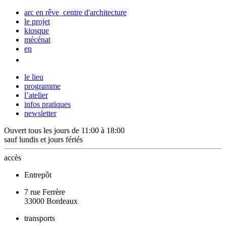
arc en rêve centre d'architecture
le projet
kiosque
mécénat
en
le lieu
programme
l’atelier
infos pratiques
newsletter
Ouvert tous les jours de 11:00 à 18:00
sauf lundis et jours fériés
accès
Entrepôt
7 rue Ferrère
33000 Bordeaux
transports