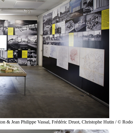
aton & Jean Philippe Vassal, Frédéric Druot, Christophe Hutin / © Rod