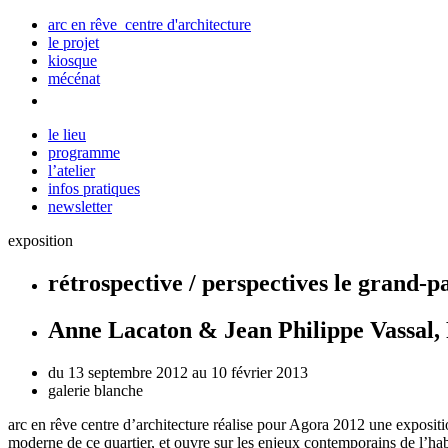
arc en rêve centre d'architecture
le projet
kiosque
mécénat
le lieu
programme
l’atelier
infos pratiques
newsletter
exposition
rétrospective / perspectives le grand-p
Anne Lacaton & Jean Philippe Vassal,
du 13 septembre 2012 au 10 février 2013
galerie blanche
arc
en
rêve centre
d’architecture réalise pour Agora
2012 une expositio
moderne de ce quartier, et ouvre sur les enjeux contemporains de
l’hab