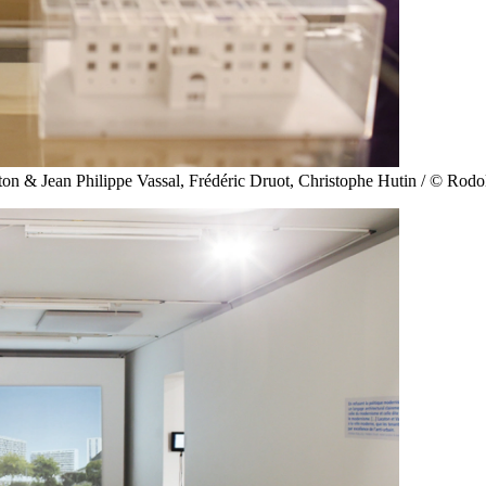
aton & Jean Philippe Vassal, Frédéric Druot, Christophe Hutin / © Rod