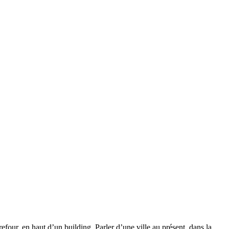
efour, en haut d’un building. Parler d’une ville au présent, dans la