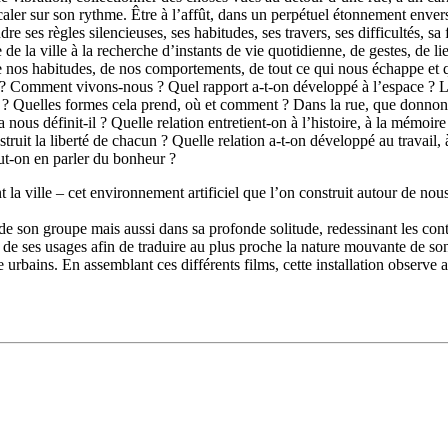
Se caler sur son rythme. Être à l’affût, dans un perpétuel étonnement en
 ses règles silencieuses, ses habitudes, ses travers, ses difficultés, sa
e de la ville à la recherche d’instants de vie quotidienne, de gestes, de l
e nos habitudes, de nos comportements, de tout ce qui nous échappe et qu
? Comment vivons-nous
? Quel rapport a-t-on développé à l’espace
? L
? Quelles formes cela prend, où et comment
? Dans la rue, que donnon
 nous définit-il
? Quelle relation entretient-on à l’histoire, à la mémoi
truit la liberté de chacun
? Quelle relation a-t-on développé au travail, à
ut-on en parler du bonheur
?
 la ville –
cet environnement artificiel que l’on construit autour de 
n de son groupe mais aussi dans sa profonde solitude, redessinant les con
avers de ses usages afin de traduire au plus proche la nature mouvante de 
rbains. En assemblant ces différents films, cette installation observe a