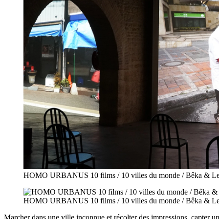
HOMO URBANUS 10 films / 10 villes du monde / Bêka & Lemo
HOMO URBANUS 10 films / 10 villes du monde / Bêka & Lemo
Marcher dans une ville inconnue et récolter des impressions, capter une