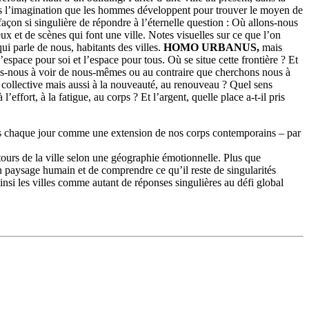
vers l’imagination que les hommes développent pour trouver le moyen de
 façon si singulière de répondre à l’éternelle question : Où allons-nous
ieux et de scènes qui font une ville. Notes visuelles sur ce que l’on
i parle de nous, habitants des villes.
HOMO URBANUS,
mais
’espace pour soi et l’espace pour tous. Où se situe cette frontière
? Et
s-nous à voir de nous-mêmes ou au contraire que cherchons nous à
re collective mais aussi à la nouveauté, au renouveau
? Quel sens
 l’effort, à la fatigue, au corps
? Et l’argent, quelle place a-t-il pris
nous chaque jour comme une extension de nos corps contemporains
– par
tours de la ville selon une géographie émotionnelle. Plus que
son paysage humain et de comprendre ce qu’il reste de singularités
insi les villes comme autant de réponses singulières au défi global