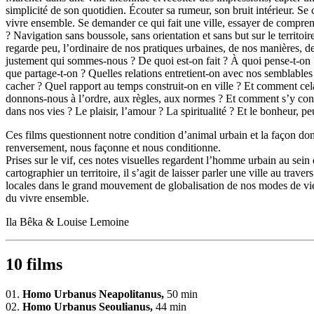
simplicité de son quotidien. Écouter sa rumeur, son bruit intérieur. 
vivre ensemble. Se demander ce qui fait une ville, essayer de comprendre
? Navigation sans boussole, sans orientation et sans but sur le territoir
regarde peu, l’ordinaire de nos pratiques urbaines, de nos manières, d
justement qui sommes-nous
? De quoi est-on fait
? À quoi pense-t-on
que partage-t-on
? Quelles relations entretient-on avec nos semblables
cacher
? Quel rapport au temps construit-on en ville
? Et comment cela
donnons-nous à l’ordre, aux règles, aux normes
? Et comment s’y cons
dans nos vies
? Le plaisir, l’amour
? La spiritualité
? Et le bonheur, pe
Ces films questionnent notre condition d’animal urbain et la façon dont
renversement, nous façonne et nous conditionne.
Prises sur le vif, ces notes visuelles regardent l’homme urbain au sei
cartographier un territoire, il s’agit de laisser parler une ville au tr
locales dans le grand mouvement de globalisation de nos modes de vie u
du vivre ensemble.
Ila Bêka & Louise Lemoine
10 films
01.
Homo Urbanus Neapolitanus,
50 min
02.
Homo Urbanus Seoulianus,
44 min