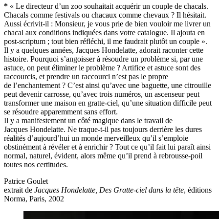
*
« Le directeur d’un zoo souhaitait acquérir un couple de chacals.
Chacals comme festivals ou chacaux comme chevaux ? Il hésitait.
Aussi écrivit-il : Monsieur, je vous prie de bien vouloir me livrer un
chacal aux conditions indiquées dans votre catalogue. Il ajouta en
post-scriptum ; tout bien réfléchi, il me faudrait plutôt un couple ».
Il y a quelques années, Jacques Hondelatte, adorait raconter cette
histoire. Pourquoi s’angoisser à résoudre un problème si, par une
astuce, on peut éliminer le problème ? Artifice et astuce sont des
raccourcis, et prendre un raccourci n’est pas le propre
de l’enchantement ? C’est ainsi qu’avec une baguette, une citrouille
peut devenir carrosse, qu’avec trois numéros, un ascenseur peut
transformer une maison en gratte-ciel, qu’une situation difficile peut
se résoudre apparemment sans effort.
Il y a manifestement un côté magique dans le travail de
Jacques Hondelatte. Ne traque-t-il pas toujours derrière les dures
réalités d’aujourd’hui un monde merveilleux qu’il s’emploie
obstinément à révéler et à enrichir ? Tout ce qu’il fait lui paraît ainsi
normal, naturel, évident, alors même qu’il prend à rebrousse-poil
toutes nos certitudes.
Patrice Goulet
extrait de
Jacques Hondelatte, Des Gratte-ciel dans la tête
, éditions
Norma, Paris, 2002