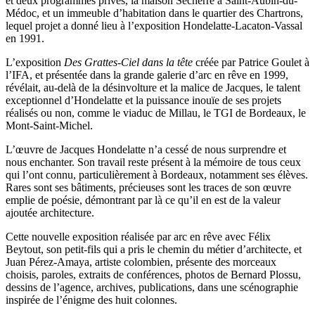
et deux programmes privés, la maison Sécherre à Saint-Aubin-du-
Médoc, et un immeuble d’habitation dans le quartier des Chartrons,
lequel projet a donné lieu à l’exposition Hondelatte-Lacaton-Vassal
en 1991.
L’exposition
Des Grattes-Ciel dans la tête
créée par Patrice Goulet à
l’IFA, et présentée dans la grande galerie d’arc en rêve en 1999,
révélait, au-delà de la désinvolture et la malice de Jacques, le talent
exceptionnel d’Hondelatte et la puissance inouïe de ses projets
réalisés ou non, comme le viaduc de Millau, le TGI de Bordeaux, le
Mont-Saint-Michel.
L’œuvre de Jacques Hondelatte n’a cessé de nous surprendre et
nous enchanter. Son travail reste présent à la mémoire de tous ceux
qui l’ont connu, particulièrement à Bordeaux, notamment ses élèves.
Rares sont ses bâtiments, précieuses sont les traces de son œuvre
emplie de poésie, démontrant par là ce qu’il en est de la valeur
ajoutée architecture.
Cette nouvelle exposition réalisée par arc en rêve avec Félix
Beytout, son petit-fils qui a pris le chemin du métier d’architecte, et
Juan Pérez-Amaya, artiste colombien, présente des morceaux
choisis, paroles, extraits de conférences, photos de Bernard Plossu,
dessins de l’agence, archives, publications, dans une scénographie
inspirée de l’énigme des huit colonnes.