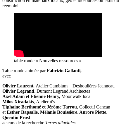
construction en matériaux locaux, géo et biosourcés ou issus du
réemploi.
table ronde « Nouvelles ressources »
Table ronde animée par
Fabrizio Gallanti,
avec
Olivier Laurent,
Atelier Cambium + Deshoulières Jeanneau
Olivier Legrand,
Dumont Legrand Architectes
Axel Adam et Étienne Henry,
Moonwalk local
Milos Xiradakis
, Atelier rēs
Tiphaine Berthomé et Jérôme Tarrou
, Collectif Cancan
et
Esther Bapsalle, Mélanie Bouissière, Aurore Piette,
Quentin Prost
acteurs de la recherche
Terres alluviales.