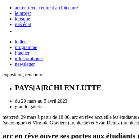
arc en rêve centre d'architecture
le projet
kiosque
mécénat
le lieu
programme
l’atelier
infos pratiques
newsletter
exposition, rencontre
PAYS[A]RCHI EN LUTTE
du 29 mars au 5 avril 2023
grande galerie
mercredi 29 mars à partir de 18:00, arc
en
rêve accueille les étudiant
(sociologue) et Virginie
Gravière (architecte) et Yvan
Detraz (architect
arc en rêve ouvre ses portes aux étudiants