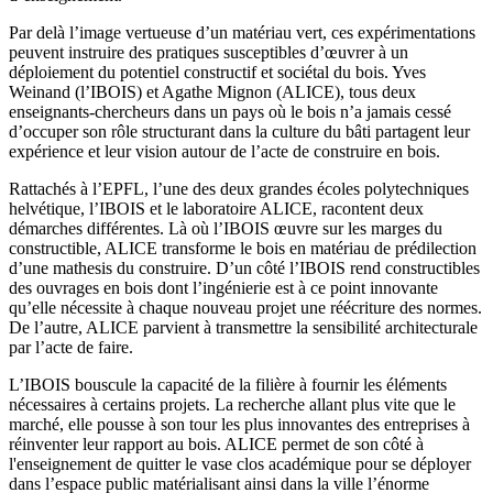
Par delà l’image vertueuse d’un matériau vert, ces expérimentations
peuvent instruire des pratiques susceptibles d’œuvrer à un
déploiement du potentiel constructif et sociétal du bois. Yves
Weinand (l’IBOIS) et Agathe Mignon (ALICE), tous deux
enseignants-chercheurs dans un pays où le bois n’a jamais cessé
d’occuper son rôle structurant dans la culture du bâti partagent leur
expérience et leur vision autour de l’acte de construire en bois.
Rattachés à l’EPFL, l’une des deux grandes écoles polytechniques
helvétique, l’IBOIS et le laboratoire ALICE, racontent deux
démarches différentes. Là où l’IBOIS œuvre sur les marges du
constructible, ALICE transforme le bois en matériau de prédilection
d’une mathesis du construire. D’un côté l’IBOIS rend constructibles
des ouvrages en bois dont l’ingénierie est à ce point innovante
qu’elle nécessite à chaque nouveau projet une réécriture des normes.
De l’autre, ALICE parvient à transmettre la sensibilité architecturale
par l’acte de faire.
L’IBOIS bouscule la capacité de la filière à fournir les éléments
nécessaires à certains projets. La recherche allant plus vite que le
marché, elle pousse à son tour les plus innovantes des entreprises à
réinventer leur rapport au bois. ALICE permet de son côté à
l'enseignement de quitter le vase clos académique pour se déployer
dans l’espace public matérialisant ainsi dans la ville l’énorme