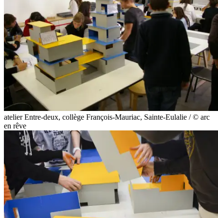
atelier Entre-deux, collège François-Mauriac, Sainte-Eulalie / © arc
en rêve