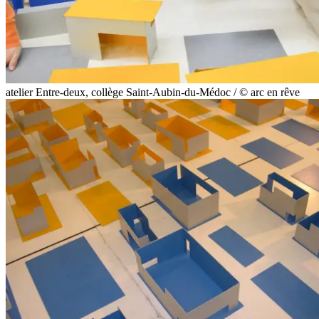
atelier Entre-deux, collège Saint-Aubin-du-Médoc / © arc en rêve