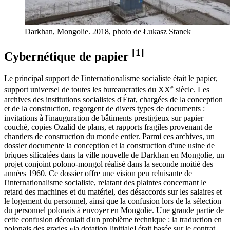
Darkhan, Mongolie. 2018, photo de Łukasz Stanek
[1]
Cybernétique de papier
Le principal support de l'internationalisme socialiste était le papier,
e
support universel de toutes les bureaucraties du XX
siècle. Les
archives des institutions socialistes d'État, chargées de la conception
et de la construction, regorgent de divers types de documents :
invitations à l'inauguration de bâtiments prestigieux sur papier
couché, copies Ozalid de plans, et rapports fragiles provenant de
chantiers de construction du monde entier. Parmi ces archives, un
dossier documente la conception et la construction d'une usine de
briques silicatées dans la ville nouvelle de Darkhan en Mongolie, un
projet conjoint polono-mongol réalisé dans la seconde moitié des
années 1960. Ce dossier offre une vision peu reluisante de
l'internationalisme socialiste, relatant des plaintes concernant le
retard des machines et du matériel, des désaccords sur les salaires et
le logement du personnel, ainsi que la confusion lors de la sélection
du personnel polonais à envoyer en Mongolie. Une grande partie de
cette confusion découlait d'un problème technique : la traduction en
polonais des grades «la dotation [initiale] était basée sur le contrat