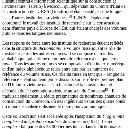
l'Institut central d'information scientifique sur la construction et
l'architecture (TsINIS) à Moscou, qui dépendait du Comité d'État de
la construction de l'URSS (Gosstroi) et était assisté par une longue
[8]
liste d'autres institutions soviétiques.
TsINIS a également
coordonné le travail des instituts de recherche sur la construction
dans d'autres pays d'Europe de l'Est, qui étaient chargés des volumes
publiés dans les langues nationales.
Les rapports de force entre les instituts de recherche étaient reflétés
dans la structure du
dictionnaire
, le volume russe jouant le rôle de
médiateur parmi les autres volumes. Il se compose d'un index
alphabétique qui attribue un numéro de référence à chaque terme
russe. Tous les autres volumes se composaient d'un index numérique
et d'un index alphabétique reliés entre eux par les numéros de
référence du volume russe. Ce rôle du russe en tant que « langue de
référence » était soutenu par le discours sur le rôle de premier plan
de l'Union soviétique dans l'architecture et la construction, et
[9]
découlait de l'hégémonie soviétique au sein du Comecon
. Il
traduisait également la réalité pragmatique de nombreux chantiers de
construction du Comecon, où des ingénieurs venus des quatre coins
du monde socialiste utilisaient le russe pour communiquer.
Cette collaboration s'est accélérée après l'adaptation du
Programme
complexe d'intégration socialiste
du Comecon (1971). Le mot
complexe
fait partie des
28 000
termes inclus dans le dictionnaire.