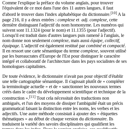
Comme l'explique la préface du volume anglais, pour trouver
l'équivalent de ce mot dans l'une des
11 autres
langues, il faut
[10]
d'abord le trouver dans l'index alphabétique du dictionnaire.
A la
page 216, il y a deux entrées :
complexe
et
adj
.
complexe,
cette
dernière distinguant l'adjectif du nom homonyme. Les numéros qui
suivent sont
11.1324
(pour le nom) et
11.1355
(pour l'adjectif).
Lorsqu'il est traduit dans d'autres langues puis ramené à l'anglais, le
nom donne non seulement
complexe
, mais aussi
équipe, collectif,
équipage
. L'adjectif est également restitué par
combiné
et
compacté
.
Il en ressort une carte sémantique du terme
complexe
, souvent utilisé
par les bureaucrates d'Europe de l'Est pour distinguer le caractère
intégré et collaboratif de l'architecture dans les pays socialistes de ses
homologues capitalistes.
De toute évidence, le dictionnaire n'avait pas pour objectif d'établir
une telle cartographie sémantique. Il s'agissait plutôt de
« compléter
la terminologie
actuelle »
et de
« sanctionner
les nouveaux termes
créés dans le cadre du développement scientifique et technique de la
[11]
construction »
.
Tout cela nécessitait des traductions non
ambiguës, et l'un des moyens de dissiper l'ambiguïté était un précis
grammatical faisant la distinction entre les noms, les verbes et les
adjectifs. Une autre méthode consistait à ajouter des
« étiquettes
thématiques »
au début de chaque version du
dictionnaire
. Ils
traduisent la variété des savoirs disciplinaires qui qualifient les