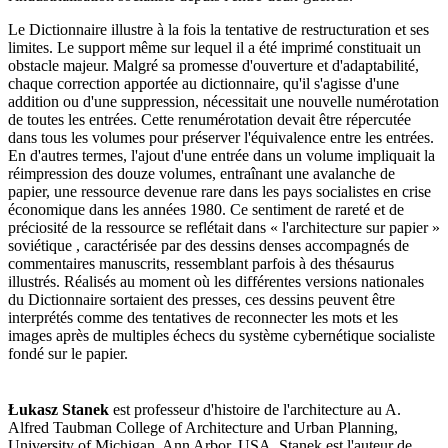
Le Dictionnaire illustre à la fois la tentative de restructuration et ses
limites. Le support même sur lequel il a été imprimé constituait un
obstacle majeur. Malgré sa promesse d'ouverture et d'adaptabilité,
chaque correction apportée au dictionnaire, qu'il s'agisse d'une
addition ou d'une suppression, nécessitait une nouvelle numérotation
de toutes les entrées. Cette renumérotation devait être répercutée
dans tous les volumes pour préserver l'équivalence entre les entrées.
En d'autres termes, l'ajout d'une entrée dans un volume impliquait la
réimpression des douze volumes, entraînant une avalanche de
papier, une ressource devenue rare dans les pays socialistes en crise
économique dans les années 1980. Ce sentiment de rareté et de
préciosité de la ressource se reflétait dans
« l'architecture
sur
papier »
soviétique , caractérisée par des dessins denses accompagnés de
commentaires manuscrits, ressemblant parfois à des thésaurus
illustrés. Réalisés au moment où les différentes versions nationales
du Dictionnaire sortaient des presses, ces dessins peuvent être
interprétés comme des tentatives de reconnecter les mots et les
images après de multiples échecs du système cybernétique socialiste
fondé sur le papier.
Łukasz Stanek
est professeur d'histoire de l'architecture au A.
Alfred Taubman College of Architecture and Urban Planning,
University of Michigan, Ann Arbor, USA. Stanek est l'auteur de