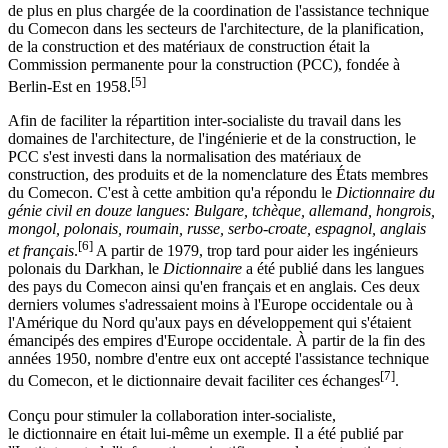
de plus en plus chargée de la coordination de l'assistance technique
du Comecon dans les secteurs de l'architecture, de la planification,
de la construction et des matériaux de construction était la
Commission permanente pour la construction (PCC), fondée à
[5]
Berlin-Est en 1958.
Afin de faciliter la répartition inter-socialiste du travail dans les
domaines de l'architecture, de l'ingénierie et de la construction, le
PCC s'est investi dans la normalisation des matériaux de
construction, des produits et de la nomenclature des États membres
du Comecon. C'est à cette ambition qu'a répondu le
Dictionnaire du
génie civil en douze langues: Bulgare, tchèque, allemand, hongrois,
mongol, polonais, roumain, russe, serbo-croate, espagnol, anglais
[6]
et français
.
A partir de 1979, trop tard pour aider les ingénieurs
polonais du Darkhan, le
Dictionnaire
a été publié dans les langues
des pays du Comecon ainsi qu'en français et en anglais. Ces deux
derniers volumes s'adressaient moins à l'Europe occidentale ou à
l'Amérique du Nord qu'aux pays en développement qui s'étaient
émancipés des empires d'Europe occidentale. À partir de la fin des
années 1950, nombre d'entre eux ont accepté l'assistance technique
[7]
du Comecon, et le dictionnaire devait faciliter ces échanges
.
Conçu pour stimuler la collaboration inter-socialiste,
le dictionnaire en était lui-même un exemple. Il a été publié par