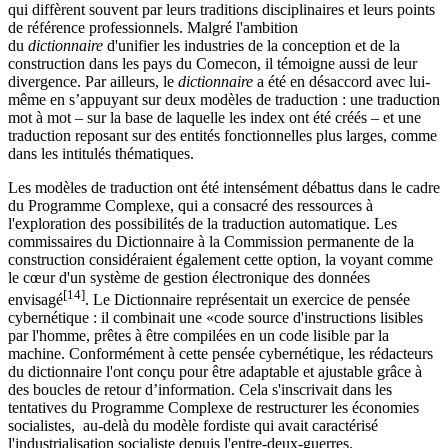
qui diffèrent souvent par leurs traditions disciplinaires et leurs points
de référence professionnels. Malgré l'ambition
du
dictionnaire
d'unifier les industries de la conception et de la
construction dans les pays du Comecon, il témoigne aussi de leur
divergence. Par ailleurs, le
dictionnaire
a été en désaccord avec lui-
même en s’appuyant sur deux modèles de traduction : une traduction
mot à mot
– sur
la base de laquelle les index ont été
créés –
et une
traduction reposant sur des entités fonctionnelles plus larges, comme
dans les intitulés thématiques.
Les modèles de traduction ont été intensément débattus dans le cadre
du Programme Complexe, qui a consacré des ressources à
l'exploration des possibilités de la traduction automatique. Les
commissaires du Dictionnaire à la Commission permanente de la
construction considéraient également cette option, la voyant comme
le cœur d'un système de gestion électronique des données
[14]
envisagé
. Le Dictionnaire représentait un exercice de pensée
cybernétique : il combinait une «code source d'instructions lisibles
par l'homme, prêtes à être compilées en un code lisible par la
machine. Conformément à cette pensée cybernétique, les rédacteurs
du dictionnaire l'ont conçu pour être adaptable et ajustable grâce à
des boucles de retour d’information. Cela s'inscrivait dans les
tentatives du Programme Complexe de restructurer les économies
socialistes, au-delà du modèle fordiste qui avait caractérisé
l'industrialisation socialiste depuis l'entre-deux-guerres.