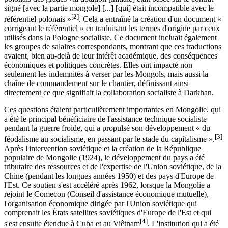
signé [avec la partie mongole] [...] [qui] était incompatible avec le
[2]
référentiel polonais »
. Cela a entraîné la création d'un document
«
corrigeant
le
référentiel »
en traduisant les termes d'origine par ceux
utilisés dans la Pologne socialiste. Ce document incluait également
les groupes de salaires correspondants, montrant que ces traductions
avaient, bien au-delà de leur intérêt académique, des conséquences
économiques et politiques concrètes. Elles ont impacté non
seulement les indemnités à verser par les Mongols, mais aussi la
chaîne de commandement sur le chantier, définissant ainsi
directement ce que signifiait la collaboration socialiste à Darkhan.
Ces questions étaient particulièrement importantes en Mongolie, qui
a été le principal bénéficiaire de l'assistance technique socialiste
pendant la guerre froide, qui a propulsé son développement
« du
[3]
féodalisme au socialisme, en passant par le stade du
capitalisme ».
Après l'intervention soviétique et la création de la République
populaire de Mongolie (1924), le développement du pays a été
tributaire des ressources et de l'expertise de l'Union soviétique, de la
Chine (pendant les longues années 1950) et des pays d'Europe de
l'Est. Ce soutien s'est accéléré après 1962, lorsque la Mongolie a
rejoint le Comecon (Conseil d'assistance économique mutuelle),
l'organisation économique dirigée par l'Union soviétique qui
comprenait les États satellites soviétiques d'Europe de l'Est et qui
[4]
s'est ensuite étendue à Cuba et au Viêtnam
. L'institution qui a été