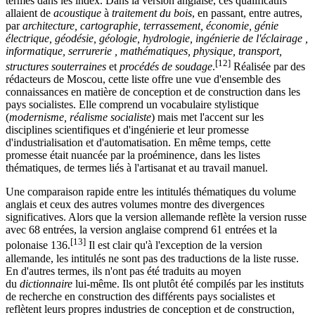
termes dans les index. Dans la version anglaise, ces qualificatifs
allaient de
acoustique
à
traitement du bois
, en passant, entre autres,
par
architecture, cartographie, terrassement, économie, génie
électrique, géodésie, géologie, hydrologie, ingénierie de l'éclairage ,
informatique, serrurerie , mathématiques, physique, transport,
[12]
structures souterraines
et
procédés de soudage
.
Réalisée par des
rédacteurs de Moscou, cette liste offre une vue d'ensemble des
connaissances en matière de conception et de construction dans les
pays socialistes. Elle comprend un vocabulaire stylistique
(
modernisme, réalisme socialiste
) mais met l'accent sur les
disciplines scientifiques et d'ingénierie et leur promesse
d'industrialisation et d'automatisation. En même temps, cette
promesse était nuancée par la proéminence, dans les listes
thématiques, de termes liés à l'artisanat et au travail manuel.
Une comparaison rapide entre les intitulés thématiques du volume
anglais et ceux des autres volumes montre des divergences
significatives. Alors que la version allemande reflète la version russe
avec
68 entrées
, la version anglaise comprend
61 entrées
et la
[13]
polonaise 136
.
Il est clair qu'à l'exception de la version
allemande, les intitulés ne sont pas des traductions de la liste russe.
En d'autres termes, ils n'ont pas été traduits au moyen
du
dictionnaire
lui-même. Ils ont plutôt été compilés par les instituts
de recherche en construction des différents pays socialistes et
reflètent leurs propres industries de conception et de construction,