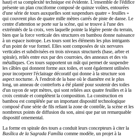
haut) et sa complexité technique est évidente. L'ensemble de l'édifice
présente un plan cruciforme composé de quinze voûtes, entourées
d'une série de tours auxquelles sont suspendues quatre
« feuilles »
qui couvrent plus de quatre mille mètres carrés de piste de danse. Le
centre d'attention se porte sur la scène, qui se trouve à l'une des
extrémités de la croix, vers laquelle pointe la légère pente du terrain,
bien que la force verticale des structures en bambou donne naissance
à un espace isotrope. Les tours sont les éléments les plus intrigants
d'un point de vue formel. Elles sont composées de six nervures
verticales et subdivisées en trois niveaux structurels (base, arbre et
spirale), reliés entre eux par des courroies, des anneaux et des vis
métalliques. Ces tours supportent un mât qui permet de suspendre
les câbles qui donnent forme aux toiles, et sont également utilisées
pour incorporer l'éclairage décoratif qui donne à la structure son
aspect nocturne. À l'endroit de la base où le diamètre est le plus
long, un anneau de contreforts a été planté pour soutenir des toiles
d'un rayon de sept mètres, qui sont reliées aux quatre feuilles et à la
croix centrale et complètent la composition. La construction en
bambou est complétée par un important dispositif technologique
composé d'une série de fils reliant la zone de contrôle, la scène et les
nombreux points de diffusion du son, ainsi que par un remarquable
dispositif ornemental.
La forme en spirale des tours a conduit leurs concepteurs à citer la
Basílica de la Sagrada Família
comme modèle, un projet à la