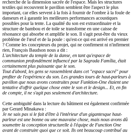
recherche de la dimension sacrée de l'espace. Mais les structures
textiles qui recouvrent le pavillon semblent être l'aspect le plus
important, car elles servent à la fois à fournir de l'ombre à la foule de
danseurs et à garantir les meilleures performances acoustiques
possibles pour la tente. La qualité du son est extraordinaire et la
structure de bambou et de toile se transforme en une caisse de
résonance qui absorbe et amplifie le son. Il s'agit peut-être du vieux
problème de l'œuf et de la
poule :
qu'est-ce qui est arrivé en
premier
?
Comme les concepteurs du projet, qui ne confirment ni n'infirment
rien, François Baudson nous a dit :
L'architecture du temple de la danse, en tant qu'espace de
communion profondément influencé par la Sagrada Família, était
certainement plus puissante que le son.
Tout d'abord, les gens se rassemblent dans cet "espace sacré" pour
profiter de l'expérience du son.
Les grandes tours de haut-parleurs à
pavillon que nous avons construites pour Funktion-One étaient une
tentative d'offrir quelque chose entre le son et le design...
Et, en fin
de compte, il ne s'agit pas seulement d'architecture.
Cette ambiguïté dans la lecture du bâtiment est également confirmée
par Gerard
Minakawa :
Je ne sais pas si le fait d'être à l'intérieur d'un gigantesque haut-
parleur est une bonne ou une mauvaise chose, mais nous avons dû
soumettre la conception structurelle à l'équipe de Function One
avant de construire quoi que ce soit.
Ils ont beaucoup contribué au