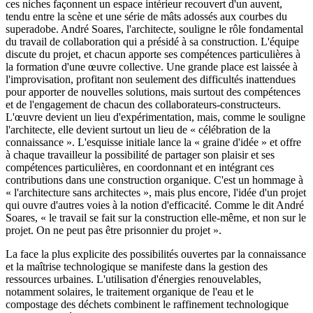
ces niches façonnent un espace intérieur recouvert d'un auvent,
tendu entre la scène et une série de mâts adossés aux courbes du
superadobe. André Soares, l'architecte, souligne le rôle fondamental
du travail de collaboration qui a présidé à sa construction. L'équipe
discute du projet, et chacun apporte ses compétences particulières à
la formation d'une œuvre collective. Une grande place est laissée à
l'improvisation, profitant non seulement des difficultés inattendues
pour apporter de nouvelles solutions, mais surtout des compétences
et de l'engagement de chacun des collaborateurs-constructeurs.
L'œuvre devient un lieu d'expérimentation, mais, comme le souligne
l'architecte, elle devient surtout un lieu de
« célébration
de la
connaissance »
. L'esquisse initiale lance la
« graine
d'idée »
et offre
à chaque travailleur la possibilité de partager son plaisir et ses
compétences particulières, en coordonnant et en intégrant ces
contributions dans une construction organique. C'est un hommage à
« l'architecture
sans
architectes »
, mais plus encore, l'idée d'un projet
qui ouvre d'autres voies à la notion d'efficacité. Comme le dit André
Soares,
« le
travail se fait sur la construction elle-même, et non sur le
projet. On ne peut pas être prisonnier du
projet »
.
La face la plus explicite des possibilités ouvertes par la connaissance
et la maîtrise technologique se manifeste dans la gestion des
ressources urbaines. L'utilisation d'énergies renouvelables,
notamment solaires, le traitement organique de l'eau et le
compostage des déchets combinent le raffinement technologique