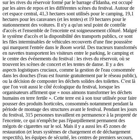
sur les rives du réservoir formé par le barrage d'Idanha, est occupé
par les aires de repos et les différentes scènes du festival. Autour de
cet espace central, 41,3 hectares sont utilisés pour le camping, 19,1
hectares pour les caravanes (et les tentes) et 19 hectares pour le
stationnement des voitures. Il n'y a qu'un seul point de contrôle
d'accès et l'ensemble de l'enceinte est soigneusement clôturé. Malgré
le système d'accès et la disponibilité des transports publics, ce sont
les files interminables de véhicules recouverts d'une fine poussière
qui marquent l'entrée dans le
Boom world.
Des tracteurs transformés
en navettes transportent les visiteurs entre le parking, le camping et
le centre des événements du
festival :
les rives du réservoir, où se
trouvent les scènes de concert et les tentes de danse. Il y a des
aspects logistiques cruciaux, comme la gestion de l'eau consommée
dans les douches (l'eau est fournie gratuitement par le réseau public),
ou la décision de composter les déchets solides des toilettes. C'est là
que l'on voit aussi le côté écologique du festival, lorsque les
organisateurs affirment que
« nous
aimons transformer les déchets
humains en terre
fertile »
. Cette terre est à son tour utilisée pour faire
pousser des produits horticoles, consommés notamment pendant la
période de montage des structures avant le festival. Pendant les jours
du festival,
315 personnes
travaillent en permanence à la propreté de
l'enceinte, ce qui n'empêche pas l'éparpillement permanent des
mégots de cigarettes sur le sol. Mais il y a aussi les 45 zones de
restauration (et leurs systèmes de chargement et de déchargement
respectifs), les équipes de sécurité, les centres de premiers secours,