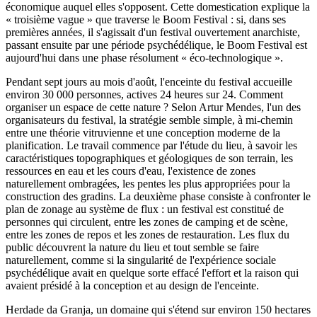
économique auquel elles s'opposent. Cette domestication explique la
« troisième
vague »
que traverse le Boom
Festival :
si, dans ses
premières années, il s'agissait d'un festival ouvertement anarchiste,
passant ensuite par une période psychédélique, le Boom Festival est
aujourd'hui dans une phase résolument
« éco-technologique »
.
Pendant sept jours au mois d'août, l'enceinte du festival accueille
environ
30 000
personnes, actives
24 heures
sur 24. Comment
organiser un espace de cette
nature ?
Selon Artur Mendes, l'un des
organisateurs du festival, la stratégie semble simple, à mi-chemin
entre une théorie vitruvienne et une conception moderne de la
planification. Le travail commence par l'étude du lieu, à savoir les
caractéristiques topographiques et géologiques de son terrain, les
ressources en eau et les cours d'eau, l'existence de zones
naturellement ombragées, les pentes les plus appropriées pour la
construction des gradins. La deuxième phase consiste à confronter le
plan de zonage au système de flux : un festival est constitué de
personnes qui circulent, entre les zones de camping et de scène,
entre les zones de repos et les zones de restauration. Les flux du
public découvrent la nature du lieu et tout semble se faire
naturellement, comme si la singularité de l'expérience sociale
psychédélique avait en quelque sorte effacé l'effort et la raison qui
avaient présidé à la conception et au design de l'enceinte.
Herdade da Granja, un domaine qui s'étend sur environ 150 hectares