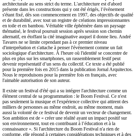
architecturale au sens strict du terme. L'architecture est d'abord
présente dans les constructions qui y ont été érigés, l’évènement
s'étant fixé, dès son commencement en 1997, des objectifs de qualité
et de durabilité, avec tout un registre de créations impressionnantes
en toile et en bambou. Véritable ville éphémère dans un paysage
thématisé, le festival poursuit session après session son chemin
alternatif, en étoffant la cité imaginative auquel il donne lieu. André
Tavares ne se limite cependant pas à ce premier niveau
d'interprétation et s'attache à penser l'événement comme un fait
sociologique d'architecture. À l'heure où l'identité se concentre de
plus en plus sur les smartphones, un rassemblement festif peut
devenir représentatif d’un sens du collectif. Ce texte a été publié
pour la première fois en 2015 dans la publication Jornal
Arquitectos.
Nous le reproduisons pour la première fois en français, avec
l'aimable autorisation de son
auteur.
Il existe un festival d'été qui a su intégrer l'architecture comme un
élément central de sa
programmation :
le Boom Festival. Ce n'est
pas seulement la musique et l'expérience collective qui attirent des
milliers de personnes au même endroit, au même moment, mais
aussi la volonté de ce festival de devenir un vecteur de changement.
Son ambition est de
« créer
une réalité ayant un impact positif sur
son environnement, tout en contribuant à l’éducation et à la
connaissance »
. Si l'architecture du Boom Festival n'a rien de
conforme, elle répond à certaines considérations techniques et à des