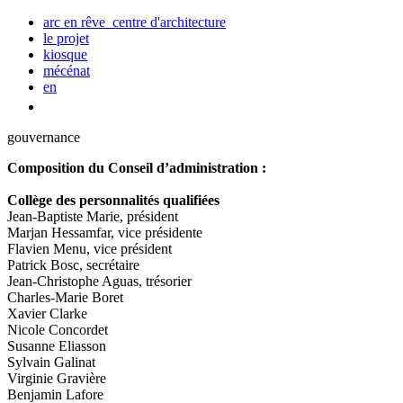
arc en rêve centre d'architecture
le projet
kiosque
mécénat
en
gouvernance
Composition du Conseil d’administration :
Collège des personnalités qualifiées
Jean-Baptiste Marie, président
Marjan Hessamfar, vice présidente
Flavien Menu, vice président
Patrick Bosc, secrétaire
Jean-Christophe Aguas, trésorier
Charles-Marie Boret
Xavier Clarke
Nicole Concordet
Susanne Eliasson
Sylvain Galinat
Virginie Gravière
Benjamin Lafore