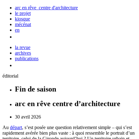
arc en rêve centre d'architecture
le projet
kiosque
mécénat
en
la revue
archives
publications
éditorial
Fin de saison
arc en rêve centre d’architecture
30 avril 2026
Au
départ
, s’est posée une question relativement simple
– qui
s’est
rapidement avérée bien plus vaste : à quoi ressemble le portrait d’un
territoire, celui de la Gironde
aujourd’hui ?
Un territoire urbain et