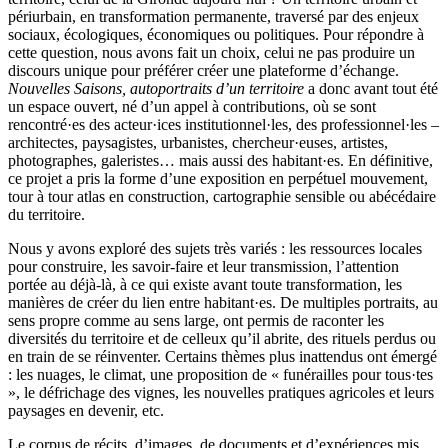
périurbain, en transformation permanente, traversé par des enjeux
sociaux, écologiques, économiques ou politiques. Pour répondre à
cette question, nous avons fait un choix, celui ne pas produire un
discours unique pour préférer créer une plateforme d’échange.
Nouvelles Saisons, autoportraits d’un territoire
a donc avant tout été
un espace ouvert, né d’un appel à contributions, où se sont
rencontré·es des acteur·ices institutionnel·les, des professionnel·les
–
architectes
, paysagistes, urbanistes, chercheur·euses, artistes,
photographes, galeristes… mais aussi des habitant·es. En définitive,
ce projet a pris la forme d’une exposition en perpétuel mouvement,
tour à tour atlas en construction, cartographie sensible ou abécédaire
du territoire.
Nous y avons exploré des sujets très
variés :
les ressources locales
pour construire, les savoir-faire et leur transmission, l’attention
portée au déjà-là,
à ce qui
existe avant toute transformation, les
manières de créer du lien entre habitant·es. De multiples portraits, au
sens propre comme au sens large, ont permis de raconter les
diversités du territoire et de celleux qu’il abrite, des rituels perdus ou
en train de se réinventer. Certains thèmes plus inattendus ont
émergé
:
les nuages, le climat, une proposition de
« funérailles
pour t
ous·tes
»
, le défrichage des vignes, les nouvelles pratiques agricoles et leurs
paysages en devenir, etc.
Le corpus de récits, d’images, de documents et d’expériences mis