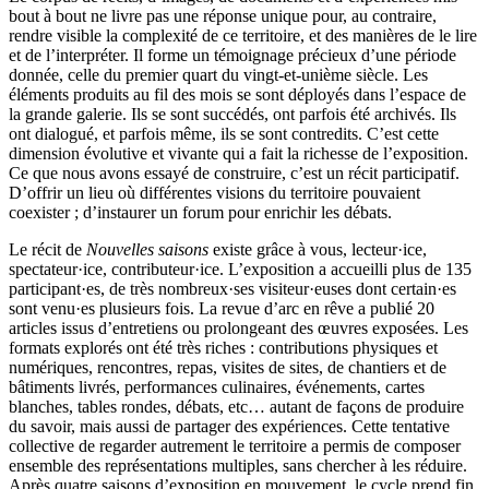
bout à bout ne livre pas une réponse unique pour, au contraire,
rendre visible la complexité de ce territoire, et des manières de le lire
et de l’interpréter. Il forme un témoignage précieux d’une période
donnée, celle du premier quart du vingt-et-unième siècle. Les
éléments produits au fil des mois se sont déployés dans l’espace de
la grande galerie. Ils se sont succédés, ont parfois été archivés. Ils
ont dialogué, et parfois même, ils se sont contredits. C’est cette
dimension évolutive et vivante qui a fait la richesse de l’exposition.
Ce que nous avons essayé de construire, c’est un récit participatif.
D’offrir un lieu où différentes visions du territoire pouvaient
coexister ;
d’instaurer un forum pour enrichir les débats.
Le récit de
Nouvelles saisons
existe grâce à vous, lecteur·ice,
spectateur·ice, contributeur·ice. L’exposition a accueilli plus de 135
participant·es, de très nombreux·ses visiteur·euses dont certain·es
sont venu·es plusieurs fois. La revue d’arc en rêve a publié 20
articles issus d’entretiens ou prolongeant des œuvres exposées. Les
formats explorés ont été très
riches :
contributions physiques et
numériques, rencontres, repas, visites de sites, de chantiers et de
bâtiments livrés, performances culinaires, événements, cartes
blanches, tables rondes, débats, etc… autant de façons de produire
du savoir, mais aussi de partager des expériences. Cette tentative
collective de regarder autrement le territoire a permis de composer
ensemble des représentations multiples, sans chercher à les réduire.
Après quatre saisons d’exposition en mouvement, le cycle prend fin.