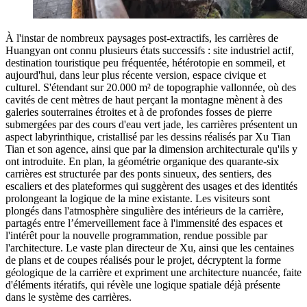
À l'instar de nombreux paysages post-extractifs, les carrières de
Huangyan ont connu plusieurs états successifs : site industriel actif,
destination touristique peu fréquentée, hétérotopie en sommeil, et
aujourd'hui, dans leur plus récente version, espace civique et
culturel. S'étendant sur 20.000 m² de topographie vallonnée, où des
cavités de cent mètres de haut perçant la montagne mènent à des
galeries souterraines étroites et à de profondes fosses de pierre
submergées par des cours d'eau vert jade, les carrières présentent un
aspect labyrinthique, cristallisé par les dessins réalisés par Xu Tian
Tian et son agence, ainsi que par la dimension architecturale qu'ils y
ont introduite. En plan, la géométrie organique des quarante-six
carrières est structurée par des ponts sinueux, des sentiers, des
escaliers et des plateformes qui suggèrent des usages et des identités
prolongeant la logique de la mine existante. Les visiteurs sont
plongés dans l'atmosphère singulière des intérieurs de la carrière,
partagés entre l’émerveillement face à l'immensité des espaces et
l'intérêt pour la nouvelle programmation, rendue possible par
l'architecture. Le vaste plan directeur de Xu, ainsi que les centaines
de plans et de coupes réalisés pour le projet, décryptent la forme
géologique de la carrière et expriment une architecture nuancée, faite
d'éléments itératifs, qui révèle une logique spatiale déjà présente
dans le système des carrières.