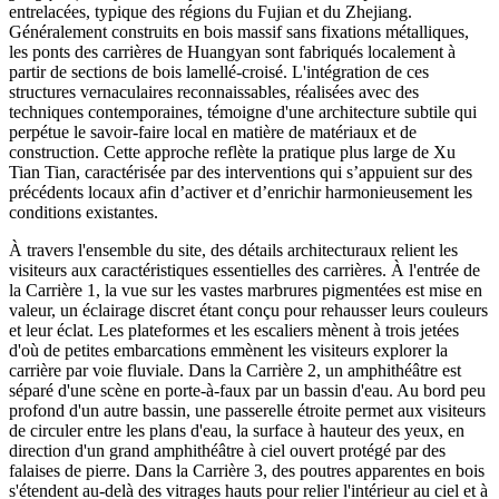
entrelacées, typique des régions du Fujian et du Zhejiang.
Généralement construits en bois massif sans fixations métalliques,
les ponts des carrières de Huangyan sont fabriqués localement à
partir de sections de bois lamellé-croisé. L'intégration de ces
structures vernaculaires reconnaissables, réalisées avec des
techniques contemporaines, témoigne d'une architecture subtile qui
perpétue le savoir-faire local en matière de matériaux et de
construction. Cette approche reflète la pratique plus large de Xu
Tian Tian, caractérisée par des interventions qui s’appuient sur des
précédents locaux afin d’activer et d’enrichir harmonieusement les
conditions existantes.
À travers l'ensemble du site, des détails architecturaux relient les
visiteurs aux caractéristiques essentielles des carrières. À l'entrée de
la Carrière 1, la vue sur les vastes marbrures pigmentées est mise en
valeur, un éclairage discret étant conçu pour rehausser leurs couleurs
et leur éclat. Les plateformes et les escaliers mènent à trois jetées
d'où de petites embarcations emmènent les visiteurs explorer la
carrière par voie fluviale. Dans la Carrière 2, un amphithéâtre est
séparé d'une scène en porte-à-faux par un bassin d'eau. Au bord peu
profond d'un autre bassin, une passerelle étroite permet aux visiteurs
de circuler entre les plans d'eau, la surface à hauteur des yeux, en
direction d'un grand amphithéâtre à ciel ouvert protégé par des
falaises de pierre. Dans la Carrière 3, des poutres apparentes en bois
s'étendent au-delà des vitrages hauts pour relier l'intérieur au ciel et à