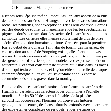
© Emmanuelle Maura pour arc en rêve
Nichées sous l'épaisse forêt du mont Dasijian, aux abords de la ville
de Taizhou, les carrières de Huangyan, avec leurs vastes formations
rocheuses naturelles, sont exceptionnels dans leur contexte. Formés
par des dépôts de soufre, de manganèse et de fer, les spectaculaires
pigments dorés incrustés dans les cavités de la carrière sont uniques
au monde. Les carrières elles-mêmes sont le fruit de plus de onze
siècles d'exploitation humaine continue. Creusées pour la première
fois au début de la dynastie Tang afin de fournir des matériaux de
construction au comté de Yongning voisin, elles forment un vaste
réseau de cavités monumentales et de galeries, sculpté à la main par
des générations d'ouvriers qui ont modelé avec expertise l'intérieur
souterrain. Cet effort collectif reste aujourd'hui lisible dans les traces
d'outils qui texturent la roche, et la géométrie structurelle de chaque
chambre témoigne du travail, du savoir-faire et de l'expertise
accumulés, désormais gravés dans la montagne.
Bien que distinctes par leur histoire et leur forme, les carrières de
Huangyan partagent des caractéristiques communes à l'échelle
mondiale. Sur les 50 % des terres habitables de la planète
aujourd'hui occupées par l’humain, on trouve des histoires
géologiques anciennes, des liens culturels profonds avec le territoire,
des écosystèmes complexes ou résiduels, et des systèmes de