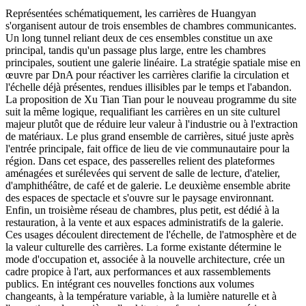
Représentées schématiquement, les carrières de Huangyan
s'organisent autour de trois ensembles de chambres communicantes.
Un long tunnel reliant deux de ces ensembles constitue un axe
principal, tandis qu'un passage plus large, entre les chambres
principales, soutient une galerie linéaire. La stratégie spatiale mise en
œuvre par DnA pour réactiver les carrières clarifie la circulation et
l'échelle déjà présentes, rendues illisibles par le temps et l'abandon.
La proposition de Xu Tian Tian pour le nouveau programme du site
suit la même logique, requalifiant les carrières en un site culturel
majeur plutôt que de réduire leur valeur à l'industrie ou à l'extraction
de matériaux. Le plus grand ensemble de carrières, situé juste après
l'entrée principale, fait office de lieu de vie communautaire pour la
région. Dans cet espace, des passerelles relient des plateformes
aménagées et surélevées qui servent de salle de lecture, d'atelier,
d'amphithéâtre, de café et de galerie. Le deuxième ensemble abrite
des espaces de spectacle et s'ouvre sur le paysage environnant.
Enfin, un troisième réseau de chambres, plus petit, est dédié à la
restauration, à la vente et aux espaces administratifs de la galerie.
Ces usages découlent directement de l'échelle, de l'atmosphère et de
la valeur culturelle des carrières. La forme existante détermine le
mode d'occupation et, associée à la nouvelle architecture, crée un
cadre propice à l'art, aux performances et aux rassemblements
publics. En intégrant ces nouvelles fonctions aux volumes
changeants, à la température variable, à la lumière naturelle et à