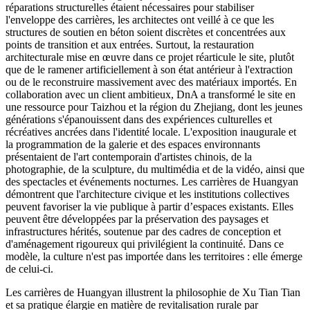
réparations structurelles étaient nécessaires pour stabiliser
l'enveloppe des carrières, les architectes ont veillé à ce que les
structures de soutien en béton soient discrètes et concentrées aux
points de transition et aux entrées. Surtout, la restauration
architecturale mise en œuvre dans ce projet réarticule le site, plutôt
que de le ramener artificiellement à son état antérieur à l'extraction
ou de le reconstruire massivement avec des matériaux importés. En
collaboration avec un client ambitieux, DnA a transformé le site en
une ressource pour Taizhou et la région du Zhejiang, dont les jeunes
générations s'épanouissent dans des expériences culturelles et
récréatives ancrées dans l'identité locale. L'exposition inaugurale et
la programmation de la galerie et des espaces environnants
présentaient de l'art contemporain d'artistes chinois, de la
photographie, de la sculpture, du multimédia et de la vidéo, ainsi que
des spectacles et événements nocturnes. Les carrières de Huangyan
démontrent que l'architecture civique et les institutions collectives
peuvent favoriser la vie publique à partir d’espaces existants. Elles
peuvent être développées par la préservation des paysages et
infrastructures hérités, soutenue par des cadres de conception et
d'aménagement rigoureux qui privilégient la continuité. Dans ce
modèle, la culture n'est pas importée dans les territoires : elle émerge
de celui-ci.
Les carrières de Huangyan illustrent la philosophie de Xu Tian Tian
et sa pratique élargie en matière de revitalisation rurale par