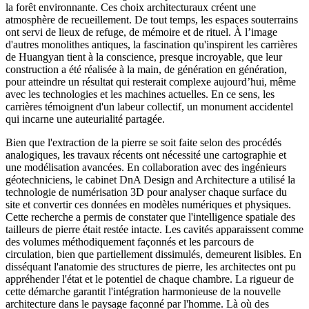
la forêt environnante. Ces choix architecturaux créent une
atmosphère de recueillement. De tout temps, les espaces souterrains
ont servi de lieux de refuge, de mémoire et de rituel. À l’image
d'autres monolithes antiques, la fascination qu'inspirent les carrières
de Huangyan tient à la conscience, presque incroyable, que leur
construction a été réalisée à la main, de génération en génération,
pour atteindre un résultat qui resterait complexe aujourd’hui, même
avec les technologies et les machines actuelles. En ce sens, les
carrières témoignent d'un labeur collectif, un monument accidentel
qui incarne une auteurialité partagée.
Bien que l'extraction de la pierre se soit faite selon des procédés
analogiques, les travaux récents ont nécessité une cartographie et
une modélisation avancées. En collaboration avec des ingénieurs
géotechniciens, le cabinet DnA Design and Architecture a utilisé la
technologie de numérisation 3D pour analyser chaque surface du
site et convertir ces données en modèles numériques et physiques.
Cette recherche a permis de constater que l'intelligence spatiale des
tailleurs de pierre était restée intacte. Les cavités apparaissent comme
des volumes méthodiquement façonnés et les parcours de
circulation, bien que partiellement dissimulés, demeurent lisibles. En
disséquant l'anatomie des structures de pierre, les architectes ont pu
appréhender l'état et le potentiel de chaque chambre. La rigueur de
cette démarche garantit l'intégration harmonieuse de la nouvelle
architecture dans le paysage façonné par l'homme. Là où des