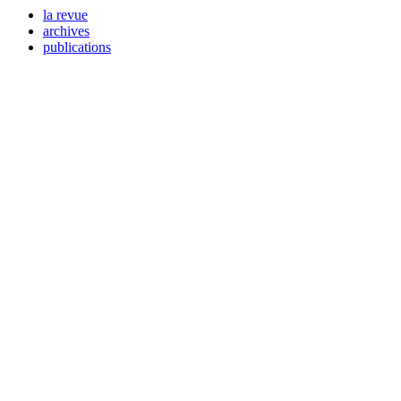
la revue
archives
publications