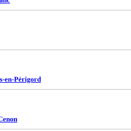
lanc
is-en-Périgord
 Cenon