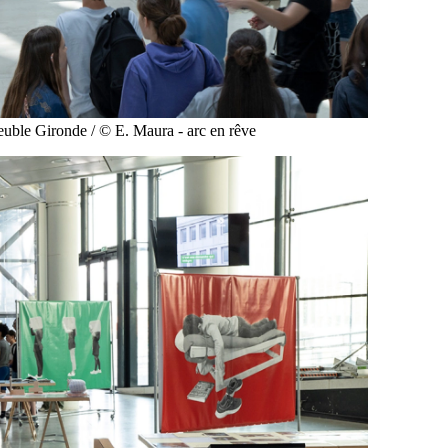
Immeuble Gironde / © E. Maura - arc en rêve